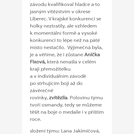
závodu kvalifikoval hladce a to
jasným vítězstvím v okrese
Liberec. V krajské konkurenci se
holky neztratily, ale vzhledem
k momentální formě a vysoké
konkurenci to lépe než na páté
místo nestačilo. Výjimečná byla,
je a věříme, že i zůstane
Anička
Fixová,
která nenašla v celém
kraji přemožitelku
a v individuálním závodě
po strhujícím boji až do
závěrečné
rovinky,
zvítězila
. Polovinu týmu
tvoří osmandy, tedy se můžeme
těšit na boje o medaile i v příštím
roce.
složení týmu: Lana Jakimičová,