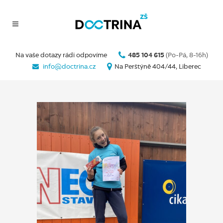
Na vaše dotazy rádi odpovíme
485 104 615
(Po-Pá, 8-16h)
info@doctrina.cz
Na Perštýně 404/44, Liberec