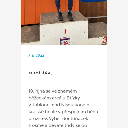
5.11.2022
ZLATÁ ÁŇA,
19. října se ve známém
běžeckém areálu Břízky
v Jablonci nad Nisou konalo
krajské finále v přespolním běhu
družstev. Výběr doctríňaček
z osmé a deváté třídy se do