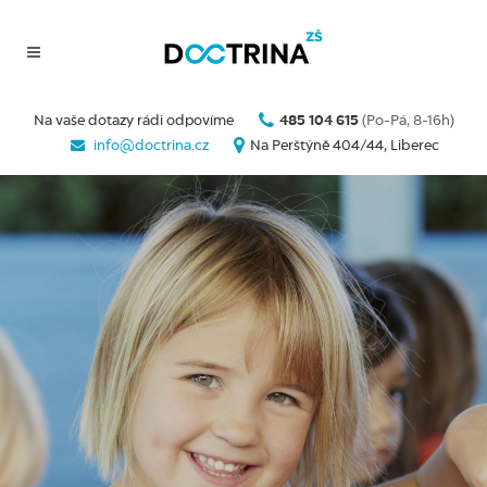
Na vaše dotazy rádi odpovíme
485 104 615
(Po-Pá, 8-16h)
info@doctrina.cz
Na Perštýně 404/44, Liberec