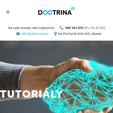
Na vaše dotazy rádi odpovíme
485 104 615
(Po-Pá, 8-16h)
info@doctrina.cz
Na Perštýně 404/44, Liberec
TUTORIÁLY