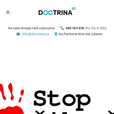
Na vaše dotazy rádi odpovíme
485 104 615
(Po-Pá, 8-16h)
info@doctrina.cz
Na Perštýně 404/44, Liberec