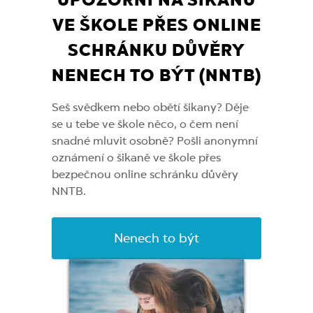
UPOZORNI NA ŠIKANU
VE ŠKOLE
PŘES ONLINE
SCHRÁNKU DŮVĚRY
NENECH TO BÝT (NNTB)
Seš svědkem nebo obětí šikany? Děje
se u tebe ve škole něco, o čem není
snadné mluvit osobně? Pošli anonymní
oznámení o šikaně ve škole přes
bezpečnou online schránku důvěry
NNTB.
Nenech to být