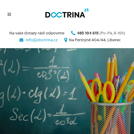
Na vaše dotazy rádi odpovíme
485 104 615
(Po-Pá, 8-16h)
info@doctrina.cz
Na Perštýně 404/44, Liberec