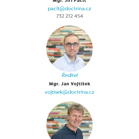
Mgr. Jiří Paclt
paclt@doctrina.cz
732 212 454
Ředitel
Mgr. Jan Vojtíšek
vojtisek@doctrina.cz