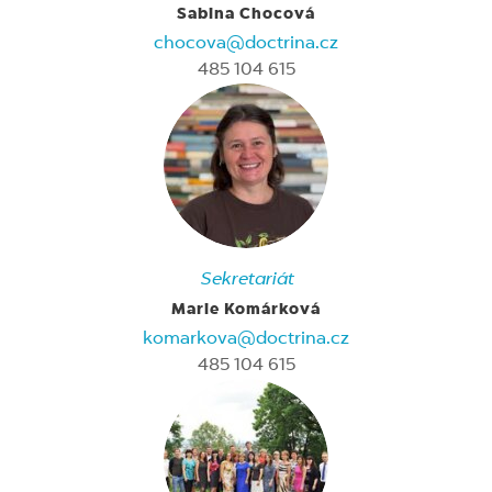
Sabina Chocová
chocova@doctrina.cz
485 104 615
Sekretariát
Marie Komárková
komarkova@doctrina.cz
485 104 615