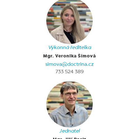
Výkonná ředitelka
Mgr. Veronika Šímová
simova@doctrina.cz
733 524 389
Jednatel