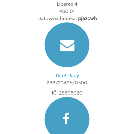
Liberec 4
460 01
Datová schránka:
pjazcwh
Účet školy
288720495/0300
IČ: 28695020