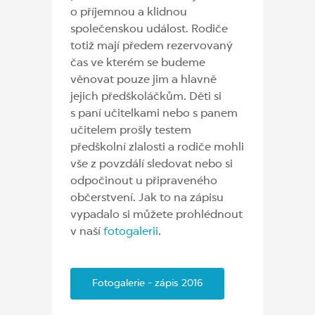
o příjemnou a klidnou
společenskou událost. Rodiče
totiž mají předem rezervovaný
čas ve kterém se budeme
věnovat pouze jim a hlavně
jejich předškoláčkům. Děti si
s paní učitelkami nebo s panem
učitelem prošly testem
předškolní zlalosti a rodiče mohli
vše z povzdálí sledovat nebo si
odpočinout u připraveného
občerstvení. Jak to na zápisu
vypadalo si můžete prohlédnout
v naší
fotogalerii
.
Fotogalerie - zápis 2016