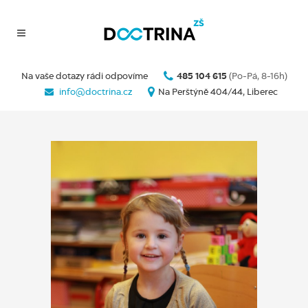
Na vaše dotazy rádi odpovíme
485 104 615
(Po-Pá, 8-16h)
info@doctrina.cz
Na Perštýně 404/44, Liberec