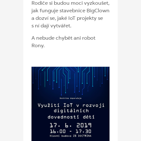
Rodiče si budou moci vyzkoušet,
jak funguje stavebnice BigClown
a dozví se, jaké IoT projekty se
s ní dají vytvářet.
A nebude chybět ani robot
Rony.