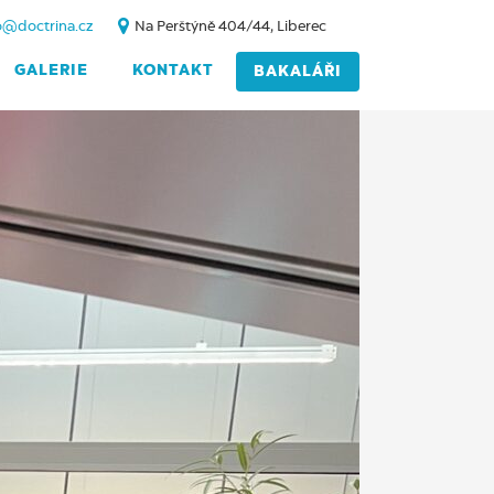
o@doctrina.cz
Na Perštýně 404/44, Liberec
GALERIE
KONTAKT
BAKALÁŘI