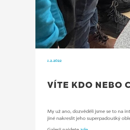
1.2.2022
VÍTE KDO NEBO C
My už ano, dozvěděli jsme se to na i
jiné nakreslit jeho superpadoušký obl