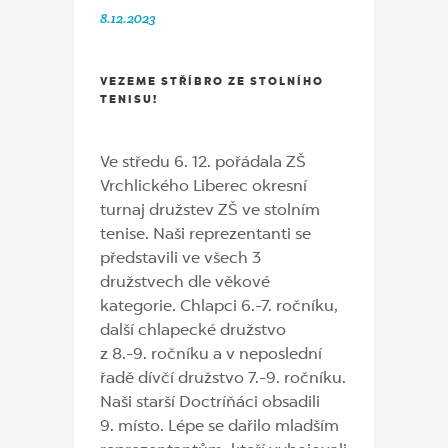
8.12.2023
VEZEME STŘÍBRO ZE STOLNÍHO
TENISU!
Ve středu 6. 12. pořádala ZŠ
Vrchlického Liberec okresní
turnaj družstev ZŠ ve stolním
tenise. Naši reprezentanti se
představili ve všech 3
družstvech dle věkové
kategorie. Chlapci 6.-7. ročníku,
další chlapecké družstvo
z 8.-9. ročníku a v neposlední
řadě dívčí družstvo 7.-9. ročníku.
Naši starší Doctríňáci obsadili
9. místo. Lépe se dařilo mladším