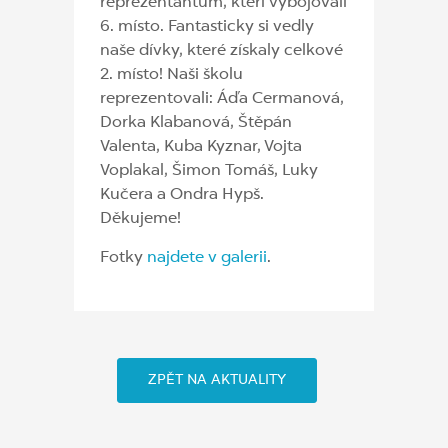
reprezentantům, kteří vybojovali
6. místo. Fantasticky si vedly
naše dívky, které získaly celkové
2. místo! Naši školu
reprezentovali: Áďa Cermanová,
Dorka Klabanová, Štěpán
Valenta, Kuba Kyznar, Vojta
Voplakal, Šimon Tomáš, Luky
Kučera a Ondra Hypš.
Děkujeme!
Fotky
najdete v galerii
.
ZPĚT NA AKTUALITY