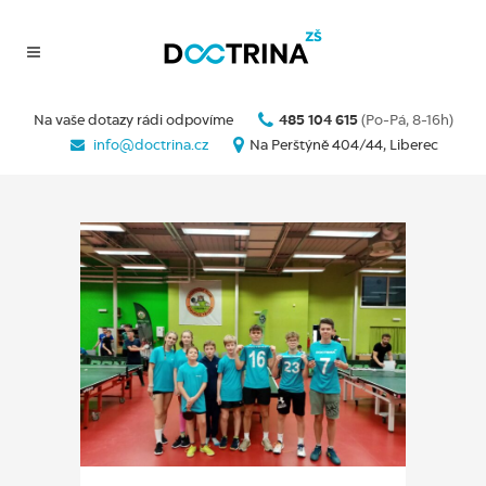
Na vaše dotazy rádi odpovíme
485 104 615
(Po-Pá, 8-16h)
info@doctrina.cz
Na Perštýně 404/44, Liberec