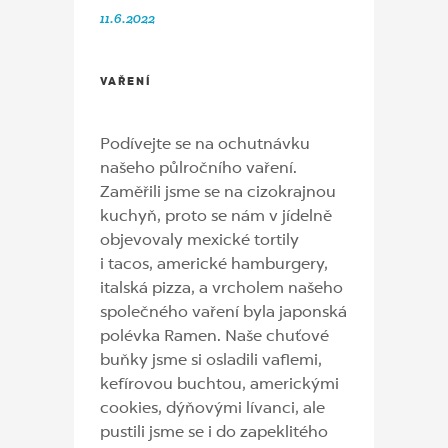
11.6.2022
VAŘENÍ
Podívejte se na ochutnávku
našeho půlročního vaření.
Zaměřili jsme se na cizokrajnou
kuchyň, proto se nám v jídelně
objevovaly mexické tortily
i tacos, americké hamburgery,
italská pizza, a vrcholem našeho
společného vaření byla japonská
polévka Ramen. Naše chuťové
buňky jsme si osladili vaflemi,
kefírovou buchtou, americkými
cookies, dýňovými lívanci, ale
pustili jsme se i do zapeklitého