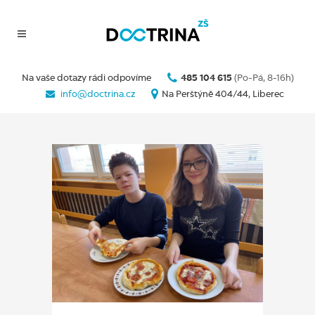
Na vaše dotazy rádi odpovíme
485 104 615
(Po-Pá, 8-16h)
info@doctrina.cz
Na Perštýně 404/44, Liberec