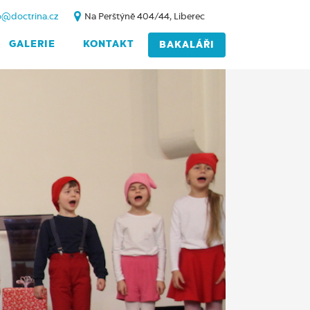
o@doctrina.cz
Na Perštýně 404/44, Liberec
GALERIE
KONTAKT
BAKALÁŘI