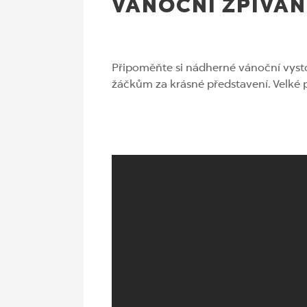
VÁNOČNÍ ZPÍVÁNÍ
Připoměňte si nádherné vánoční vysto
žáčkům za krásné představení. Velké p