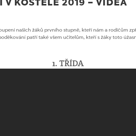
 V KOSTELE 2019 – VIDEA
upení našich žáků prvního stupně, kteří nám a rodičům zp
oděkování patří také všem učitelům, kteří s žáky toto úžas
1. TŘÍDA