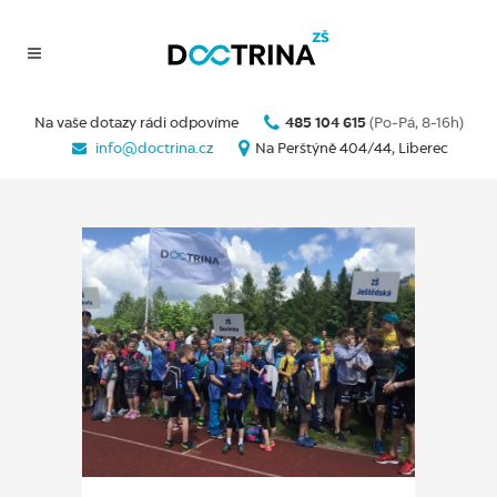
Na vaše dotazy rádi odpovíme
485 104 615
(Po-Pá, 8-16h)
info@doctrina.cz
Na Perštýně 404/44, Liberec