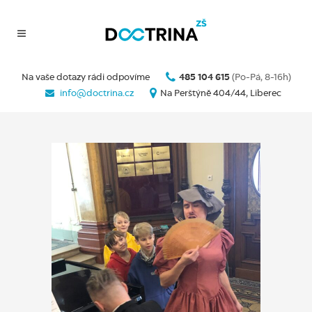
Na vaše dotazy rádi odpovíme
485 104 615
(Po-Pá, 8-16h)
info@doctrina.cz
Na Perštýně 404/44, Liberec