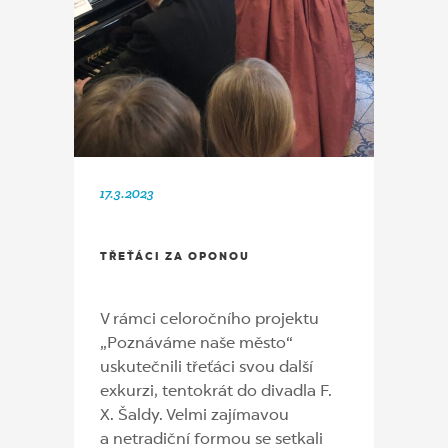
17.3.2023
TŘEŤÁCI ZA OPONOU
V rámci celoročního projektu
„Poznáváme naše město“
uskutečnili třeťáci svou další
exkurzi, tentokrát do divadla F.
X. Šaldy. Velmi zajímavou
a netradiční formou se setkali