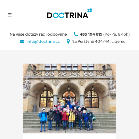
Na vaše dotazy rádi odpovíme
485 104 615
(Po-Pá, 8-16h)
info@doctrina.cz
Na Perštýně 404/44, Liberec