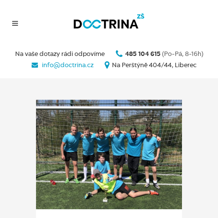
Na vaše dotazy rádi odpovíme
485 104 615
(Po-Pá, 8-16h)
info@doctrina.cz
Na Perštýně 404/44, Liberec