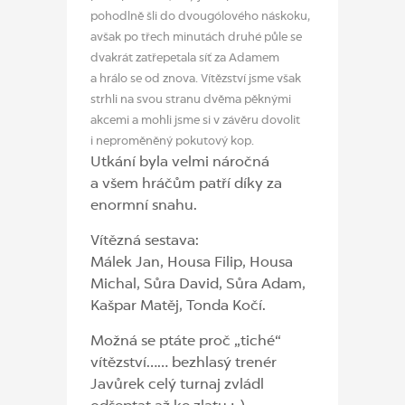
pohodlně šli do dvougólového náskoku,
avšak po třech minutách druhé půle se
dvakrát zatřepetala síť za Adamem
a hrálo se od znova. Vítězství jsme však
strhli na svou stranu dvěma pěknými
akcemi a mohli jsme si v závěru dovolit
i neproměněný pokutový kop.
Utkání byla velmi náročná
a všem hráčům patří díky za
enormní snahu.
Vítězná sestava:
Málek Jan, Housa Filip, Housa
Michal, Sůra David, Sůra Adam,
Kašpar Matěj, Tonda Kočí.
Možná se ptáte proč „tiché“
vítězství…… bezhlasý trenér
Javůrek celý turnaj zvládl