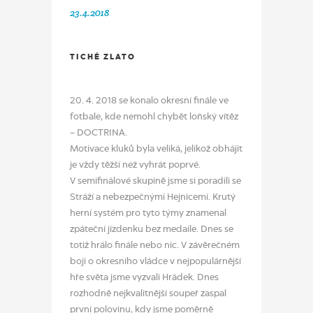
23.4.2018
TICHÉ ZLATO
20. 4. 2018 se konalo okresní finále ve
fotbale, kde nemohl chybět loňský vítěz
– DOCTRINA.
Motivace kluků byla veliká, jelikož obhájit
je vždy těžší než vyhrát poprvé.
V semifinálové skupině jsme si poradili se
Stráží a nebezpečnými Hejnicemi. Krutý
herní systém pro tyto týmy znamenal
zpáteční jízdenku bez medaile. Dnes se
totiž hrálo finále nebo nic. V závěrečném
boji o okresního vládce v nejpopulárnější
hře světa jsme vyzvali Hrádek. Dnes
rozhodně nejkvalitnější soupeř zaspal
první polovinu, kdy jsme poměrně