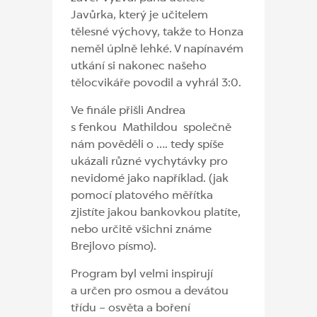
Javůrka, který je učitelem
tělesné výchovy, takže to Honza
neměl úplně lehké. V napínavém
utkání si nakonec našeho
tělocvikáře povodil a vyhrál 3:0.
Ve finále přišli Andrea
s fenkou Mathildou společně
nám pověděli o …. tedy spíše
ukázali různé vychytávky pro
nevidomé jako například. (jak
pomocí platového měřítka
zjistíte jakou bankovkou platíte,
nebo určitě všichni známe
Brejlovo písmo).
Program byl velmi inspirují
a určen pro osmou a devátou
třídu – osvěta a boření