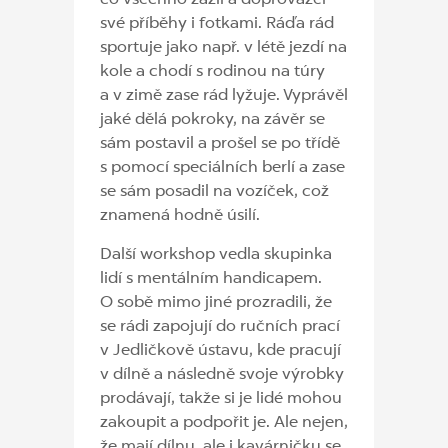
co všechno zažil a doprovázel
své příběhy i fotkami. Ráďa rád
sportuje jako např. v létě jezdí na
kole a chodí s rodinou na túry
a v zimě zase rád lyžuje. Vyprávěl
jaké dělá pokroky, na závěr se
sám postavil a prošel se po třídě
s pomocí speciálních berlí a zase
se sám posadil na vozíček, což
znamená hodně úsilí.
Další workshop vedla skupinka
lidí s mentálním handicapem.
O sobě mimo jiné prozradili, že
se rádi zapojují do ručních prací
v Jedličkově ústavu, kde pracují
v dílně a následně svoje výrobky
prodávají, takže si je lidé mohou
zakoupit a podpořit je. Ale nejen,
že mají dílnu, ale i kavárničku se