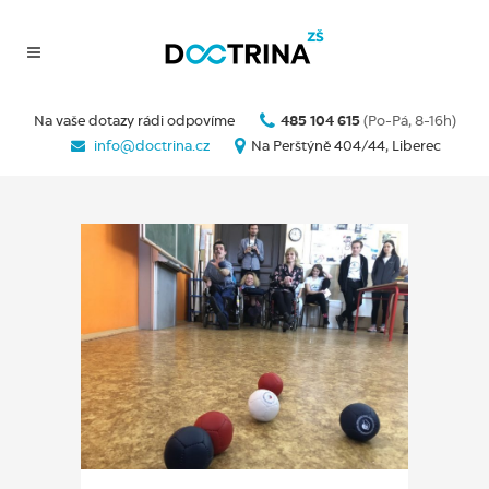
Na vaše dotazy rádi odpovíme
485 104 615
(Po-Pá, 8-16h)
info@doctrina.cz
Na Perštýně 404/44, Liberec