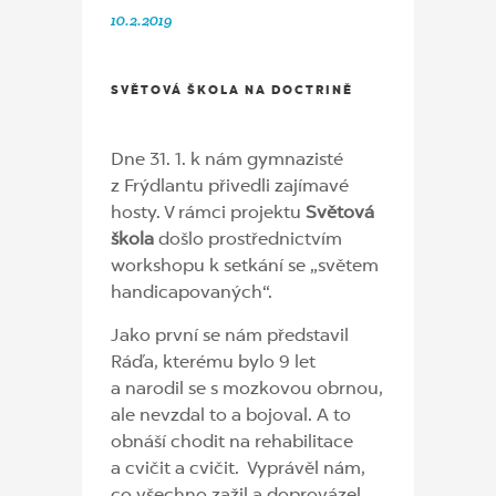
10.2.2019
SVĚTOVÁ ŠKOLA NA DOCTRINĚ
Dne 31. 1. k nám gymnazisté
z Frýdlantu přivedli zajímavé
hosty. V rámci projektu
Světová
škola
došlo prostřednictvím
workshopu k setkání se „světem
handicapovaných“.
Jako první se nám představil
Ráďa, kterému bylo 9 let
a narodil se s mozkovou obrnou,
ale nevzdal to a bojoval. A to
obnáší chodit na rehabilitace
a cvičit a cvičit. Vyprávěl nám,