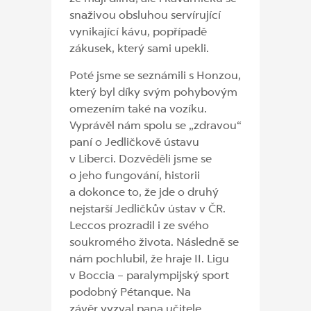
snaživou obsluhou servírující
vynikající kávu, popřípadě
zákusek, který sami upekli.
Poté jsme se seznámili s Honzou,
který byl díky svým pohybovým
omezením také na vozíku.
Vyprávěl nám spolu se „zdravou“
paní o Jedličkově ústavu
v Liberci. Dozvěděli jsme se
o jeho fungování, historii
a dokonce to, že jde o druhý
nejstarší Jedličkův ústav v ČR.
Leccos prozradil i ze svého
soukromého života. Následně se
nám pochlubil, že hraje II. Ligu
v Boccia – paralympijský sport
podobný Pétanque. Na
závěr vyzval pana učitele