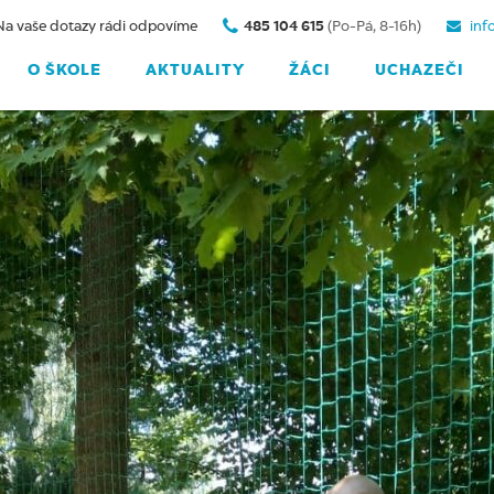
Na vaše dotazy rádi odpovíme
485 104 615
(Po-Pá, 8-16h)
inf
O ŠKOLE
AKTUALITY
ŽÁCI
UCHAZEČI