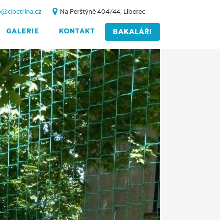
o@doctrina.cz
Na Perštýně 404/44, Liberec
GALERIE
KONTAKT
BAKALÁŘI