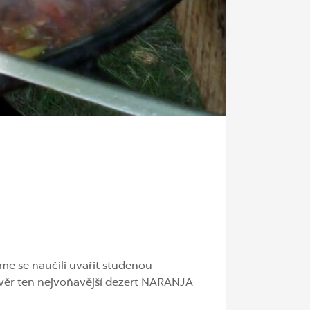
me se naučili uvařit studenou
ěr ten nejvoňavější dezert NARANJA