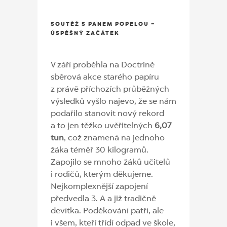
SOUTĚŽ S PANEM POPELOU –
ÚSPĚŠNÝ ZAČÁTEK
V září proběhla na Doctrině
sběrová akce starého papíru
z právě příchozích průběžných
výsledků vyšlo najevo, že se nám
podařilo stanovit nový rekord
a to jen těžko uvěřitelných
6,07
tun
, což znamená na jednoho
žáka téměř 30 kilogramů.
Zapojilo se mnoho žáků učitelů
i rodičů, kterým děkujeme.
Nejkomplexnější zapojení
předvedla 3. A a již tradičně
devítka. Poděkování patří, ale
i všem, kteří třídí odpad ve škole,