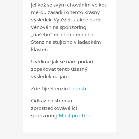
jelikož se svým chováním velkou
měrou zasadili o tento krásný
výsledek. Výtěžek z akce bude
věnován na sponzoring
„našeho“ mladého mnicha
Stenzina stujícího v ladackém
klášteře.
Uvidíme jak se nám podaří
zopakovat tento úžasný
výsledek na jaře.
Zde žije Stenzin
Ladakh
Odkaz na stránku
zprostředkovávájící
sponzoring
Most pro Tibet