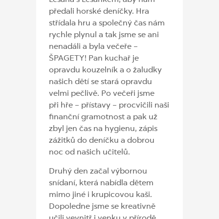
Lesana s Lesánkem, aby nám
předali horské deníčky. Hra
střídala hru a společný čas nám
rychle plynul a tak jsme se ani
nenadáli a byla večeře –
ŠPAGETY! Pan kuchař je
opravdu kouzelník a o žaludky
našich dětí se stará opravdu
velmi pečlivě. Po večeři jsme
při hře – přístavy – procvičili naši
finanční gramotnost a pak už
zbyl jen čas na hygienu, zápis
zážitků do deníčku a dobrou
noc od našich učitelů.
Druhý den začal výbornou
snídaní, která nabídla dětem
mimo jiné i krupicovou kaši.
Dopoledne jsme se kreativně
učili vevnitř i venku v přírodě.