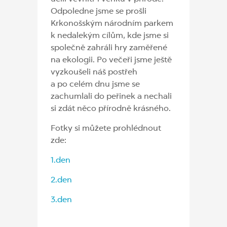
Odpoledne jsme se prošli
Krkonošským národním parkem
k nedalekým cílům, kde jsme si
společně zahráli hry zaměřené
na ekologii. Po večeři jsme ještě
vyzkoušeli náš postřeh
a po celém dnu jsme se
zachumlali do peřinek a nechali
si zdát něco přírodně krásného.
Fotky si můžete prohlédnout
zde:
1.den
2.den
3.den