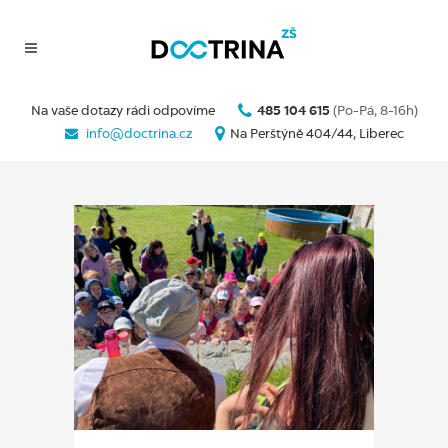
Na vaše dotazy rádi odpovíme
485 104 615
(Po-Pá, 8-16h)
info@doctrina.cz
Na Perštýně 404/44, Liberec