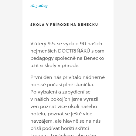
10.5.2023
ŠKOLA V PŘÍRODĚ NA BENECKU
V úterý 9.5. se vydalo 90 našich
nejmenších DOCTRIŇÁKŮ s osmi
pedagogy společně na Benecko
užít si školy v přírodě.
První den nás přivítalo nádherné
horské počasí plné sluníčka.
Po vybalení a zabydlení se
v našich pokojích jsme vyrazili
ven poznat více okolí našeho
hotelu, poznat se ještě více
navzájem, ale hlavně se na nás
přišli podívat horští skřítci