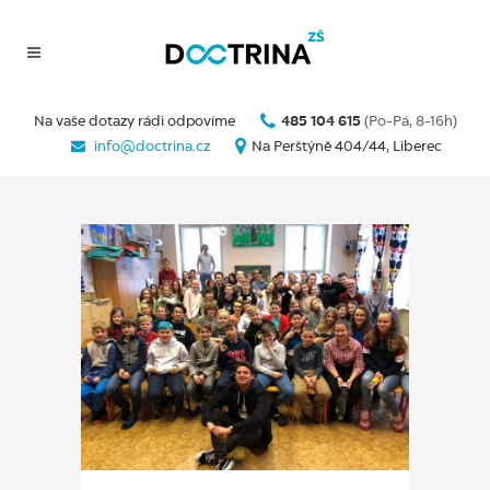
Na vaše dotazy rádi odpovíme
485 104 615
(Po-Pá, 8-16h)
info@doctrina.cz
Na Perštýně 404/44, Liberec