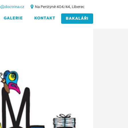
o@doctrina.cz
Na Perštýně 404/44, Liberec
GALERIE
KONTAKT
BAKALÁŘI