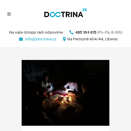
Na vaše dotazy rádi odpovíme
485 104 615
(Po-Pá, 8-16h)
info@doctrina.cz
Na Perštýně 404/44, Liberec