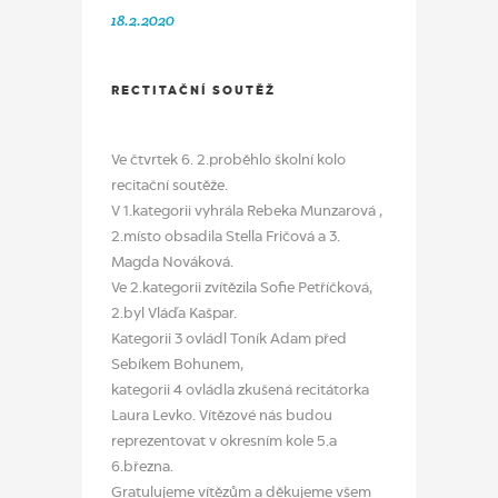
18.2.2020
RECTITAČNÍ SOUTĚŽ
Ve čtvrtek 6. 2.proběhlo školní kolo
recitační soutěže.
V 1.kategorii vyhrála Rebeka Munzarová ,
2.místo obsadila Stella Fričová a 3.
Magda Nováková.
Ve 2.kategorii zvítězila Sofie Petříčková,
2.byl Vláďa Kašpar.
Kategorii 3 ovládl Toník Adam před
Sebíkem Bohunem,
kategorii 4 ovládla zkušená recitátorka
Laura Levko. Vítězové nás budou
reprezentovat v okresním kole 5.a
6.března.
Gratulujeme vítězům a děkujeme všem