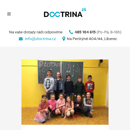
Na vaše dotazy rádi odpovíme
485 104 615
(Po-Pá, 8-16h)
info@doctrina.cz
Na Perštýně 404/44, Liberec