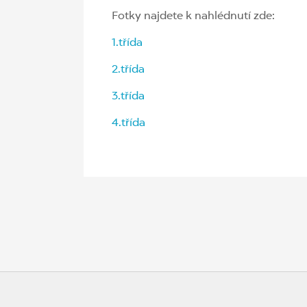
Fotky najdete k nahlédnutí zde:
1.třída
2.třída
3.třída
4.třída