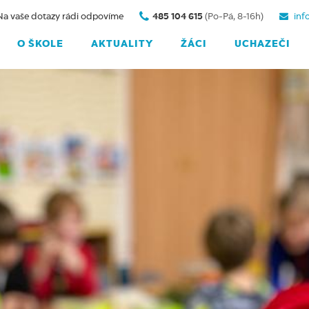
Na vaše dotazy rádi odpovíme
485 104 615
(Po-Pá, 8-16h)
inf
O ŠKOLE
AKTUALITY
ŽÁCI
UCHAZEČI