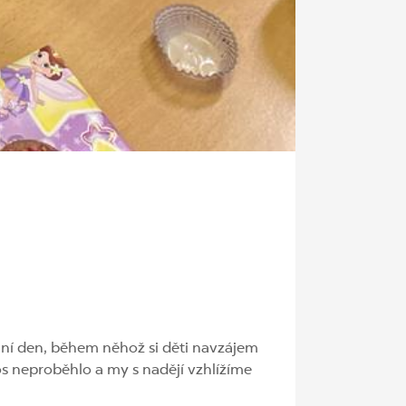
oční den, během něhož si děti navzájem
tos neproběhlo a my s nadějí vzhlížíme