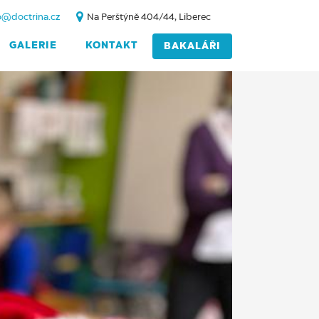
o@doctrina.cz
Na Perštýně 404/44, Liberec
GALERIE
KONTAKT
BAKALÁŘI