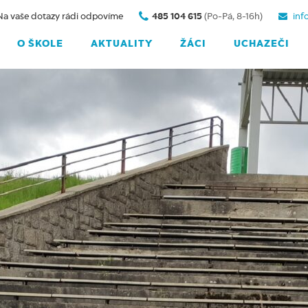
Na vaše dotazy rádi odpovíme
485 104 615
(Po-Pá, 8-16h)
inf
O ŠKOLE
AKTUALITY
ŽÁCI
UCHAZEČI