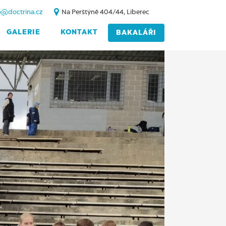
o@doctrina.cz
Na Perštýně 404/44, Liberec
GALERIE
KONTAKT
BAKALÁŘI