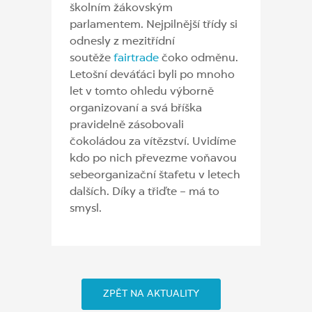
školním žákovským
parlamentem. Nejpilnější třídy si
odnesly z mezitřídní
soutěže
fairtrade
čoko odměnu.
Letošní deváťáci byli po mnoho
let v tomto ohledu výborně
organizovaní a svá bříška
pravidelně zásobovali
čokoládou za vítězství. Uvidíme
kdo po nich převezme voňavou
sebeorganizační štafetu v letech
dalších. Díky a třiďte – má to
smysl.
ZPĚT NA AKTUALITY