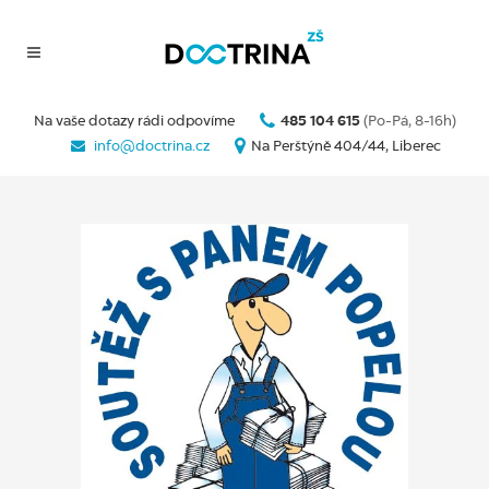
Na vaše dotazy rádi odpovíme
485 104 615
(Po-Pá, 8-16h)
info@doctrina.cz
Na Perštýně 404/44, Liberec