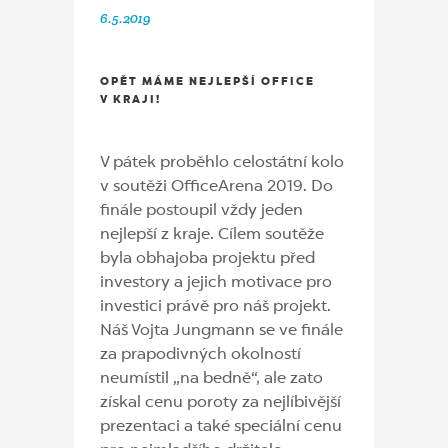
6.5.2019
OPĚT MÁME NEJLEPŠÍ OFFICE
V KRAJI!
V pátek proběhlo celostátní kolo
v soutěži OfficeArena 2019. Do
finále postoupil vždy jeden
nejlepší z kraje. Cílem soutěže
byla obhajoba projektu před
investory a jejich motivace pro
investici právě pro náš projekt.
Náš Vojta Jungmann se ve finále
za prapodivných okolností
neumístil „na bedně“, ale zato
získal cenu poroty za nejlíbivější
prezentaci a také speciální cenu