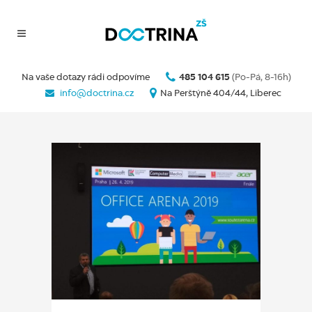
Na vaše dotazy rádi odpovíme
485 104 615
(Po-Pá, 8-16h)
info@doctrina.cz
Na Perštýně 404/44, Liberec