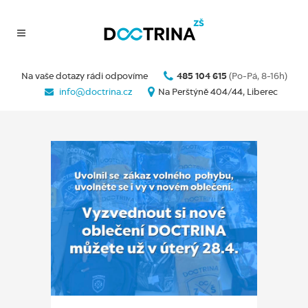
Na vaše dotazy rádi odpovíme
485 104 615
(Po-Pá, 8-16h)
info@doctrina.cz
Na Perštýně 404/44, Liberec