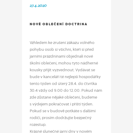
27.4.2020
NOVÉ OBLEČENÍ DOCTRINA
Vzhledem ke zrušení zákazu volného
pohybu osob si všichni, kteří si před
jarními prázdninami objednali nové
školní oblečení, mohou tyto nádherné
kousky přijít vyzvednout. Vydávat se
bude v kanceláři té nejlepší hospodářky
tento týden od úterý 28.4. do čtvrtka
30.4 vždy od 9.00 do 12.00. Pokud nám
zde zůstane nějaké oblečení, budeme
s výdejem pokračovat i příští týden.
Pokud se v budově potkáte s dalšími
rodiči, prosím dodržujte bezpečný
rozestup.
Krásné slunečné jarní dny v novém