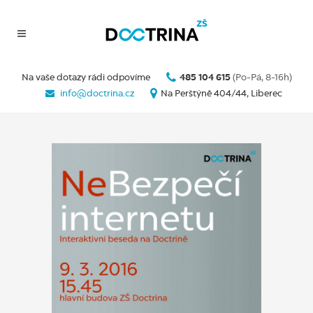
Na vaše dotazy rádi odpovíme
485 104 615
(Po-Pá, 8-16h)
info@doctrina.cz
Na Perštýně 404/44, Liberec