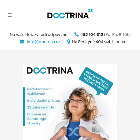
Na vaše dotazy rádi odpovíme
485 104 615
(Po-Pá, 8-16h)
info@doctrina.cz
Na Perštýně 404/44, Liberec