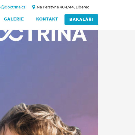
o@doctrina.cz
Na Perštýně 404/44, Liberec
GALERIE
KONTAKT
BAKALÁŘI