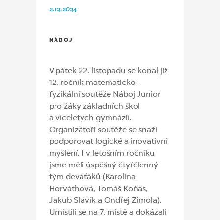
2.12.2024
NÁBOJ
V pátek 22. listopadu se konal již
12. ročník matematicko –
fyzikální soutěže Náboj Junior
pro žáky základních škol
a víceletých gymnázií.
Organizátoři soutěže se snaží
podporovat logické a inovativní
myšlení. I v letošním ročníku
jsme měli úspěšný čtyřčlenný
tým deváťáků (Karolína
Horváthová, Tomáš Koňas,
Jakub Slavík a Ondřej Zimola).
Umístili se na 7. místě a dokázali