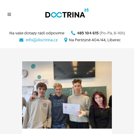
Na vaše dotazy rádi odpovíme
485 104 615
(Po-Pá, 8-16h)
info@doctrina.cz
Na Perštýně 404/44, Liberec