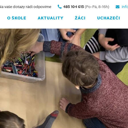
Na vaše dotazy rádi odpovíme
485 104 615
(Po-Pá, 8-16h)
inf
O ŠKOLE
AKTUALITY
ŽÁCI
UCHAZEČI