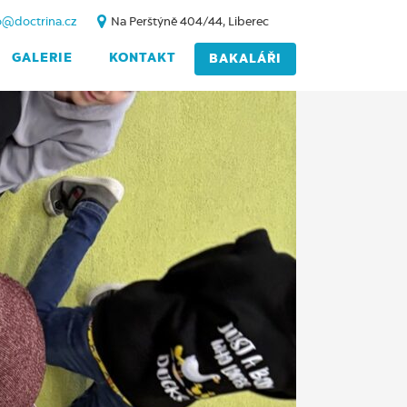
o@doctrina.cz
Na Perštýně 404/44, Liberec
GALERIE
KONTAKT
BAKALÁŘI