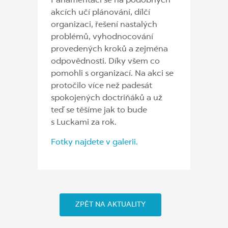
Parlamenťáci se na podobných
akcích učí plánování, dílčí
organizaci, řešení nastalých
problémů, vyhodnocování
provedených kroků a zejména
odpovědnosti. Díky všem co
pomohli s organizací. Na akci se
protočilo více než padesát
spokojených doctriňáků a už
teď se těšíme jak to bude
s Luckami za rok.
Fotky najdete v galerii.
ZPĚT NA AKTUALITY