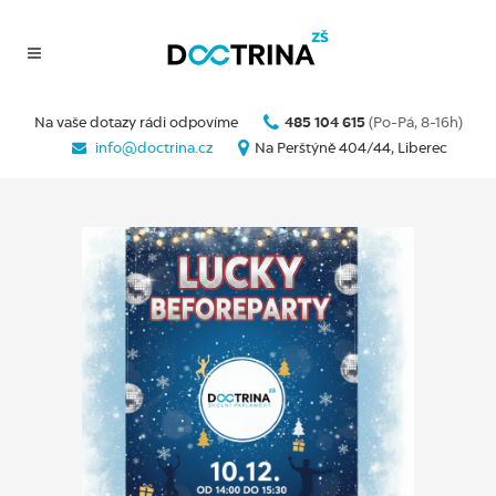
Na vaše dotazy rádi odpovíme
485 104 615
(Po-Pá, 8-16h)
info@doctrina.cz
Na Perštýně 404/44, Liberec