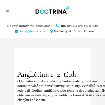
Na vaše dotazy rádi odpovíme
485 104 615
(Po-Pá, 8-16h)
info@doctrina.cz
Na Perštýně 404/44, Liberec