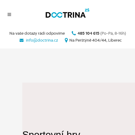
Na vaše dotazy rádi odpovíme
485 104 615
(Po-Pá, 8-16h)
info@doctrina.cz
Na Perštýně 404/44, Liberec