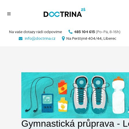
Na vaše dotazy rádi odpovíme
485 104 615
(Po-Pá, 8-16h)
info@doctrina.cz
Na Perštýně 404/44, Liberec