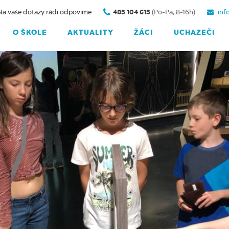
Na vaše dotazy rádi odpovíme
485 104 615
(Po-Pá, 8-16h)
inf
O ŠKOLE
AKTUALITY
ŽÁCI
UCHAZEČI