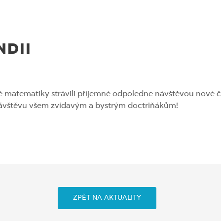
NDII
vné matematiky strávili příjemné odpoledne návštěvou nové 
vštěvu všem zvídavým a bystrým doctriňákům!
ZPĚT NA AKTUALITY