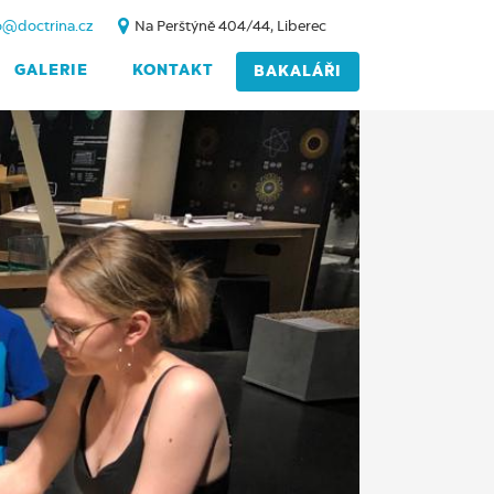
o@doctrina.cz
Na Perštýně 404/44, Liberec
GALERIE
KONTAKT
BAKALÁŘI