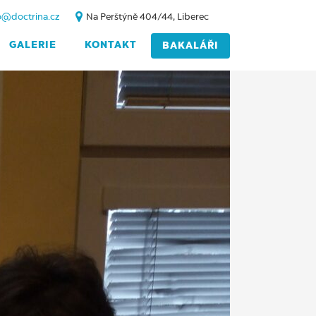
o@doctrina.cz
Na Perštýně 404/44, Liberec
GALERIE
KONTAKT
BAKALÁŘI