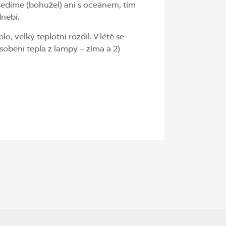
díme (bohužel) ani s oceánem, tím
dnebí.
 velký teplotní rozdíl. V létě se
sobení tepla z lampy – zima a 2)