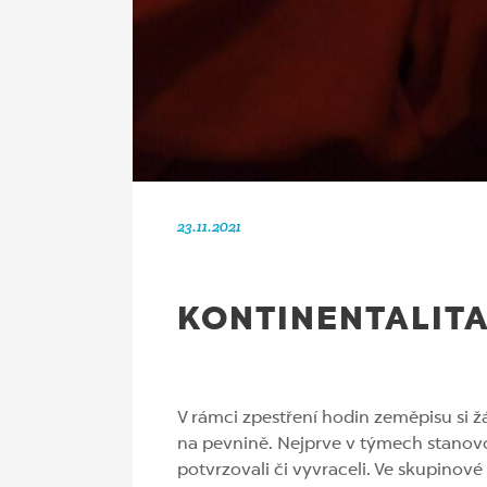
23.11.2021
KONTINENTALITA
V rámci zpestření hodin zeměpisu si 
na pevnině. Nejprve v týmech stanovo
potvrzovali či vyvraceli. Ve skupinov