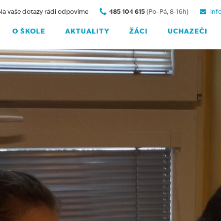
Na vaše dotazy rádi odpovíme
485 104 615
(Po-Pá, 8-16h)
inf
O ŠKOLE
AKTUALITY
ŽÁCI
UCHAZEČI