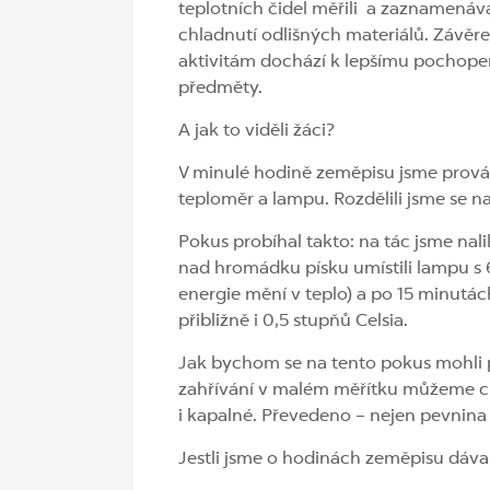
teplotních čidel měřili a zaznamenáv
chladnutí odlišných materiálů. Závě
aktivitám dochází k lepšímu pochopen
předměty.
A jak to viděli žáci?
V minulé hodině zeměpisu jsme provádě
teploměr a lampu. Rozdělili jsme se n
Pokus probíhal takto: na tác jsme nal
nad hromádku písku umístili lampu s 6
energie mění v teplo) a po 15 minutác
přibližně i 0,5 stupňů Celsia.
Jak bychom se na tento pokus mohli 
zahřívání v malém měřítku můžeme cháp
i kapalné. Převedeno – nejen pevnina 
Jestli jsme o hodinách zeměpisu dáva