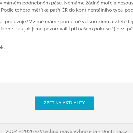
zí v mírném podnebném pásu. Nemáme žádné moře a nesouse
 Podle tohoto měřítka patří ČR do kontinentálního typu po
í projevuje? V zimě máme poměrně velkou zimu a v létě teplo,
ladne. Tak jak jsme pozorovali i při našem pokusu 1) bez pů
ek.
ZPĚT NA AKTUALITY
2004 - 2026 © Všechna práva vyhrazena - Doctrina.cz