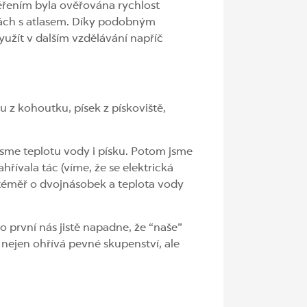
měřením byla ověřována rychlost
pách s atlasem. Díky podobným
užít v dalším vzdělávání napříč
 z kohoutku, písek z pískoviště,
 jsme teplotu vody i písku. Potom jsme
řívala tác (víme, že se elektrická
a téměř o dvojnásobek a teplota vody
první nás jistě napadne, že “naše”
 nejen ohřívá pevné skupenství, ale