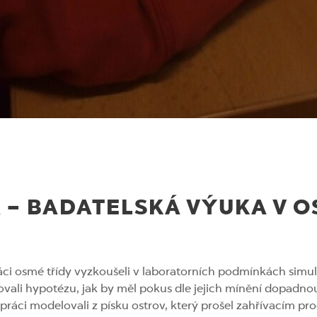
 – BADATELSKÁ VÝUKA V O
žáci osmé třídy vyzkoušeli v laboratorních podmínkách simu
vali hypotézu, jak by měl pokus dle jejich mínění dopadno
é práci modelovali z písku ostrov, který prošel zahřívacím