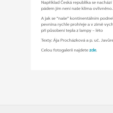
Například Česká republika se nachá
pádem jím není naše klima ovlivněno.
A jak se “naše” kontinentálním podneb
pevnina rychle prohřeje a v zimě vych
při působení tepla z lampy – léto
Texty: Ája Procházková a p. uč. Javůr
Celou fotogalerii najdete
zde
.