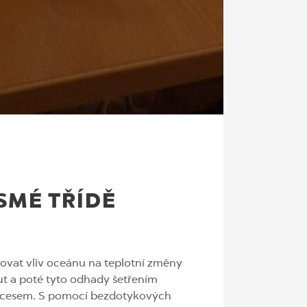
SMÉ TŘÍDĚ
lovat vliv oceánu na teplotní změny
ut a poté tyto odhady šetřením
 procesem. S pomocí bezdotykových