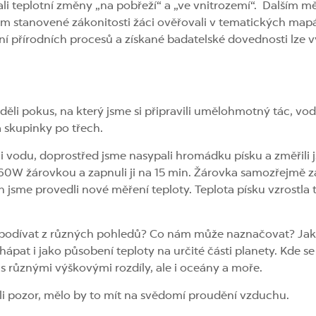
ali teplotní změny „na pobřeží“ a „ve vnitrozemí“. Dalším 
rem stanovené zákonitosti žáci ověřovali v tematických ma
í přírodních procesů a získané badatelské dovednosti lze vy
li pokus, na který jsme si připravili umělohmotný tác, vodu
a skupinky po třech.
ili vodu, doprostřed jsme nasypali hromádku písku a změřili
0W žárovkou a zapnuli ji na 15 min. Žárovka samozřejmě zah
h jsme provedli nové měření teploty. Teplota písku vzrostl
podívat z různých pohledů? Co nám může naznačovat? Jako 
at i jako působení teploty na určité části planety. Kde se
s různými výškovými rozdíly, ale i oceány a moře.
li pozor, mělo by to mít na svědomí proudění vzduchu.