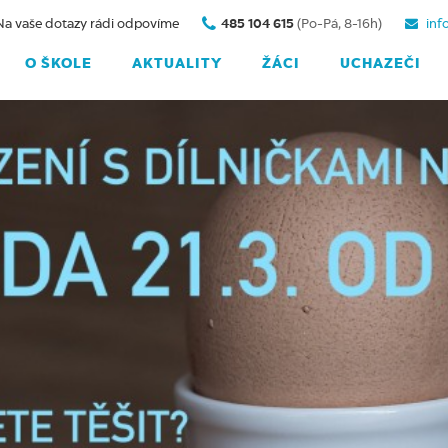
Na vaše dotazy rádi odpovíme
485 104 615
(Po-Pá, 8-16h)
inf
O ŠKOLE
AKTUALITY
ŽÁCI
UCHAZEČI