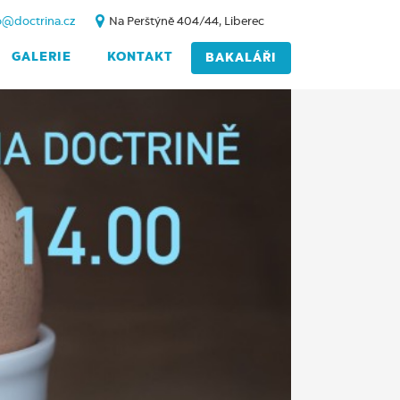
o@doctrina.cz
Na Perštýně 404/44, Liberec
GALERIE
KONTAKT
BAKALÁŘI