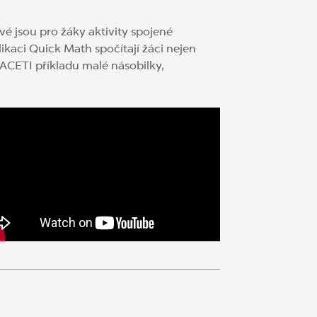
vé jsou pro žáky aktivity spojené
ikaci Quick Math spočítají žáci nejen
VACETI příkladu malé násobilky,