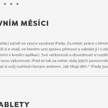
VNÍM MĚSÍCI
eťáci začali ve výuce využívat iPady. Za měsíc práce s těmit
ili si e-mail, ve kterém umí zprávu přimout a odeslat ji i s
nimi v kreslící aplikaci. Své vědomosti a dovednosti si rozši
í svou výkonnost. IPad se tak za měsíc staly jejich pomocn
at si svůj rozhled různým směrem. Jak říkají děti :“ iPady jso
TABLETY