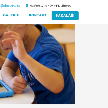
o@doctrina.cz
Na Perštýně 404/44, Liberec
GALERIE
KONTAKT
BAKALÁŘI