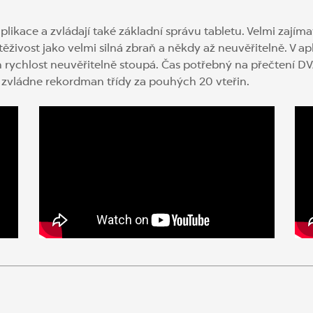
likace a zvládají také základní správu tabletu. Velmi zajíma
živost jako velmi silná zbraň a někdy až neuvěřitelně. V apl
ch rychlost neuvěřitelně stoupá. Čas potřebný na přečtení D
 zvládne rekordman třídy za pouhých 20 vteřin.