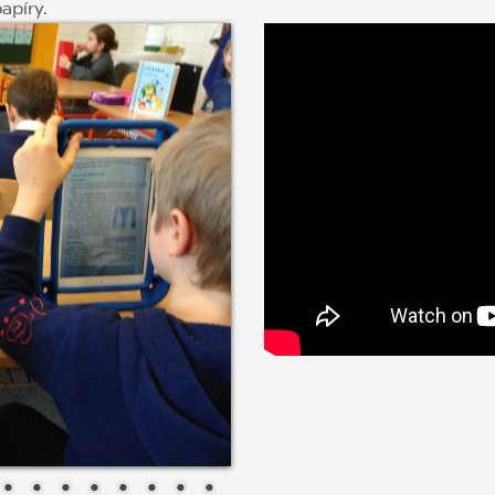
papíry.