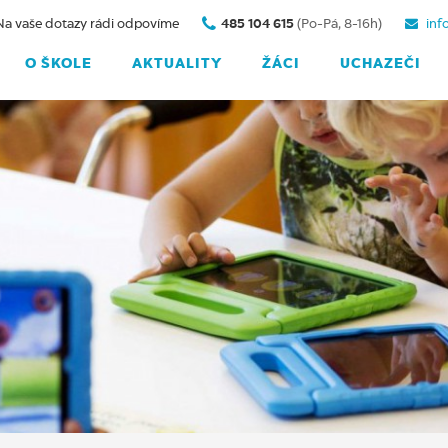
Na vaše dotazy rádi odpovíme
485 104 615
(Po-Pá, 8-16h)
inf
O ŠKOLE
AKTUALITY
ŽÁCI
UCHAZEČI