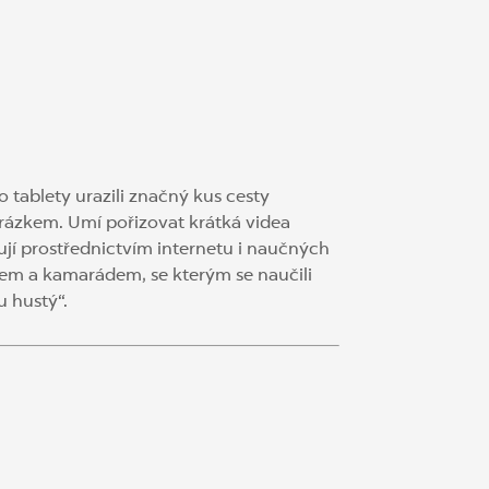
o tablety urazili značný kus cesty
 obrázkem. Umí pořizovat krátká videa
řují prostřednictvím internetu i naučných
íkem a kamarádem, se kterým se naučili
u hustý“.