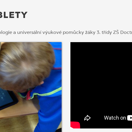
BLETY
logie a universální výukové pomůcky žáky 3. třídy ZŠ Doctr