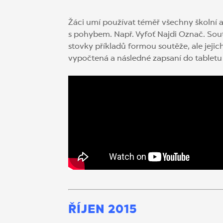
Žáci umí používat téměř všechny školní ap
s pohybem. Např. Vyfoť Najdi Označ. Soutě
stovky příkladů formou soutěže, ale jeji
vypočtená a následné zapsaní do tabletu
ŘÍJEN 2015