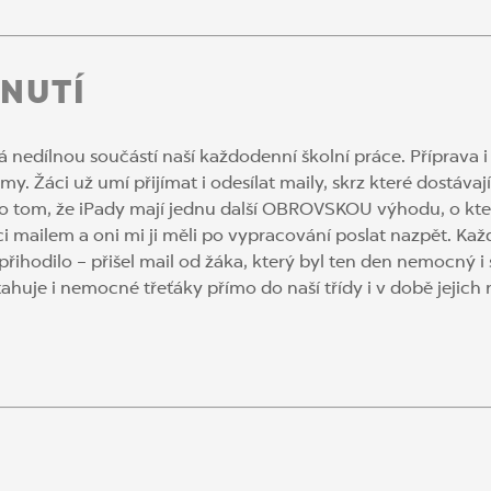
NUTÍ
á nedílnou součástí naší každodenní školní práce. Příprava i v
rmy. Žáci už umí přijímat i odesílat maily, skrz které dostáva
 o tom, že iPady mají jednu další OBROVSKOU výhodu, o kte
 mailem a oni mi ji měli po vypracování poslat nazpět. Každ
 přihodilo – přišel mail od žáka, který byl ten den nemocný 
vtahuje i nemocné třeťáky přímo do naší třídy i v době jeji