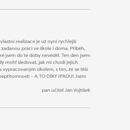
lastní realizace je už nyní rychlejší
jí zadanou práci ve škole i doma. Příběh,
ré jsem do té doby nevěděl. Ten den jsem
ý mohl sledovat, jak mi chodí jejich
i s vypracovaným úkolem, s tím, že se těší
ch nepřítomnosti – A TO DÍKY IPADU! Jsem
pan učitel Jan Vojtíšek