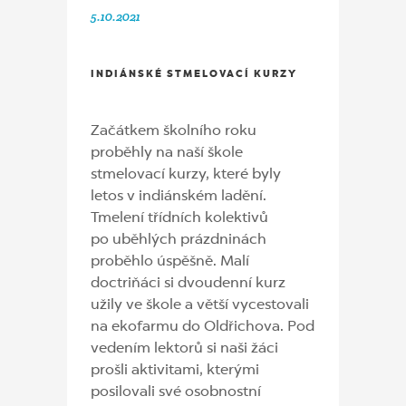
5.10.2021
INDIÁNSKÉ STMELOVACÍ KURZY
Začátkem školního roku
proběhly na naší škole
stmelovací kurzy, které byly
letos v indiánském ladění.
Tmelení třídních kolektivů
po uběhlých prázdninách
proběhlo úspěšně. Malí
doctriňáci si dvoudenní kurz
užily ve škole a větší vycestovali
na ekofarmu do Oldřichova. Pod
vedením lektorů si naši žáci
prošli aktivitami, kterými
posilovali své osobnostní