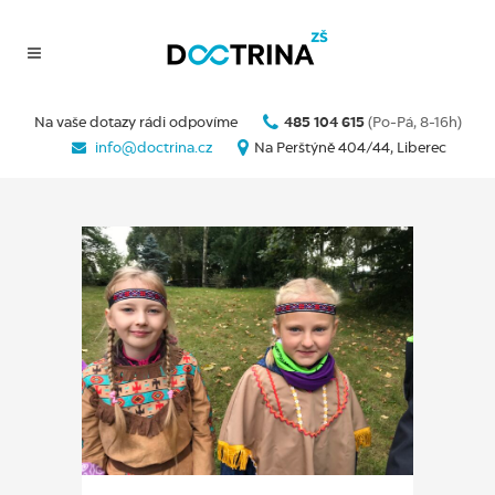
Na vaše dotazy rádi odpovíme
485 104 615
(Po-Pá, 8-16h)
info@doctrina.cz
Na Perštýně 404/44, Liberec