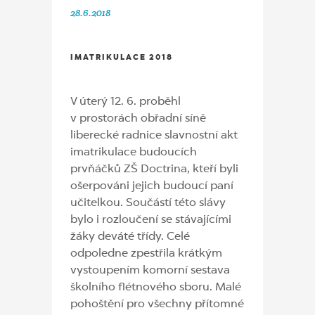
28.6.2018
IMATRIKULACE 2018
V úterý 12. 6. proběhl
v prostorách obřadní síně
liberecké radnice slavnostní akt
imatrikulace budoucích
prvňáčků ZŠ Doctrina, kteří byli
ošerpováni jejich budoucí paní
učitelkou. Součástí této slávy
bylo i rozloučení se stávajícími
žáky deváté třídy. Celé
odpoledne zpestřila krátkým
vystoupením komorní sestava
školního flétnového sboru. Malé
pohoštění pro všechny přítomné