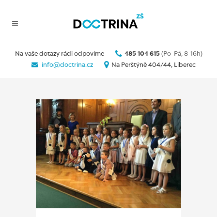
Na vaše dotazy rádi odpovíme
485 104 615
(Po-Pá, 8-16h)
info@doctrina.cz
Na Perštýně 404/44, Liberec