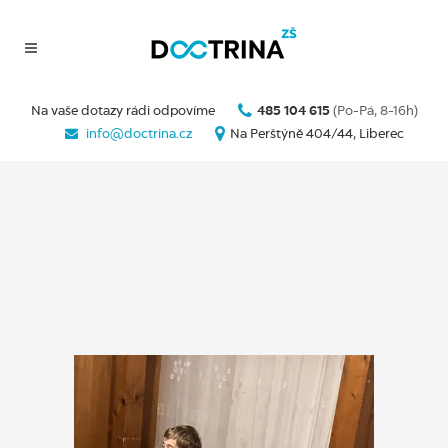
Na vaše dotazy rádi odpovíme
485 104 615
(Po-Pá, 8-16h)
info@doctrina.cz
Na Perštýně 404/44, Liberec