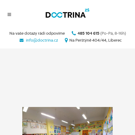
Na vaše dotazy rádi odpovíme
485 104 615
(Po-Pá, 8-16h)
info@doctrina.cz
Na Perštýně 404/44, Liberec