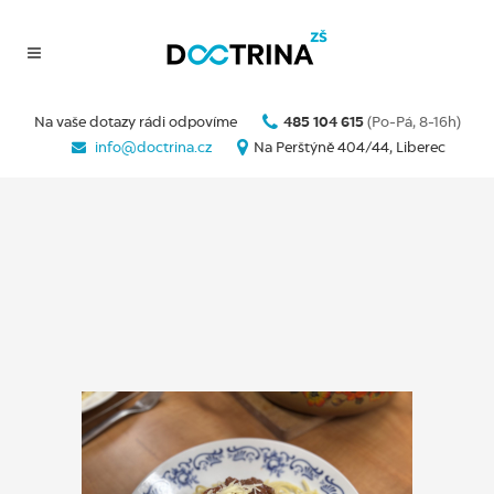
Na vaše dotazy rádi odpovíme
485 104 615
(Po-Pá, 8-16h)
info@doctrina.cz
Na Perštýně 404/44, Liberec