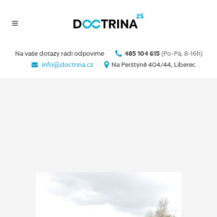
Na vaše dotazy rádi odpovíme
485 104 615
(Po-Pá, 8-16h)
info@doctrina.cz
Na Perštýně 404/44, Liberec