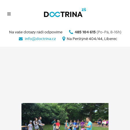
Na vaše dotazy rádi odpovíme
485 104 615
(Po-Pá, 8-16h)
info@doctrina.cz
Na Perštýně 404/44, Liberec