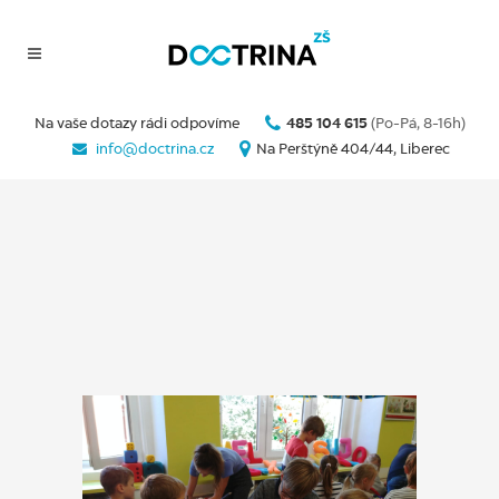
Na vaše dotazy rádi odpovíme
485 104 615
(Po-Pá, 8-16h)
info@doctrina.cz
Na Perštýně 404/44, Liberec